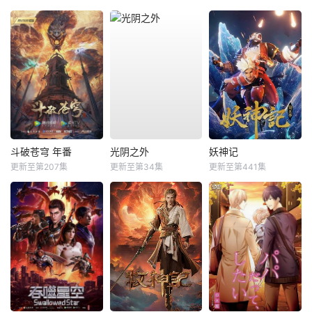
斗破苍穹 年番
光阴之外
妖神记
更新至第207集
更新至第34集
更新至第441集