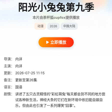
阳光小兔兔第九季
本片由茶杯狐cupfox提供播放
动漫
2026
中国大陆
立即播放
导演：
内详
主演：
内详
更新：
2026-07-25 11:15
备注：
更新至第26集
语言：
国语
剧情：
讲述了五只古灵精怪的“彩虹萌兔”每天都会到不同的地方尝
试各种新生活，神经大条的它们在新环境中依旧能自娱自
乐，但由此也引发了一系列爆笑“囧事”。