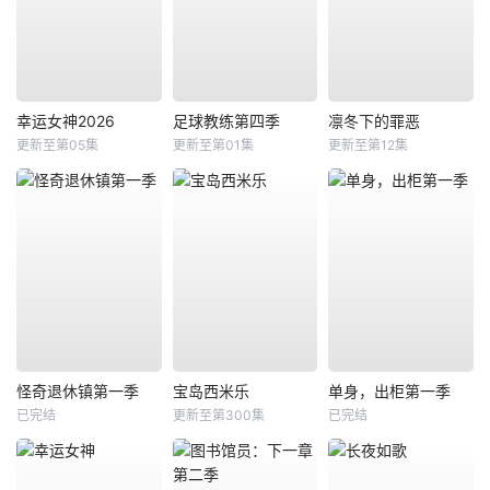
幸运女神2026
足球教练第四季
凛冬下的罪恶
更新至第05集
更新至第01集
更新至第12集
怪奇退休镇第一季
宝岛西米乐
单身，出柜第一季
已完结
更新至第300集
已完结