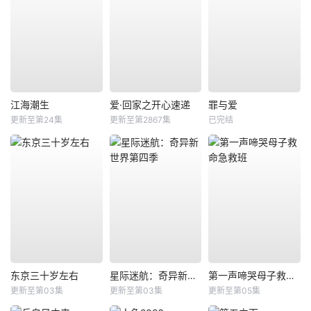
江海潮生
爱·回家之开心速递
罪与爱
更新至第24集
更新至第2867集
已完结
东京三十岁左右
星际迷航：奇异新世界第四季
第一声啼哭母子救命急救班
更新至第03集
更新至第03集
更新至第05集