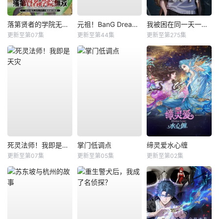
落第贤者的学院无双第二回转生，S等级作弊魔术师冒险记
元祖！BanG Dream酱
我被困在同一天一千年动态漫
更新至第07集
更新至第44集
更新至第275集
死灵法师！我即是天灾
掌门低调点
缔灵爱水心缠
更新至第07集
更新至第05集
更新至第02集