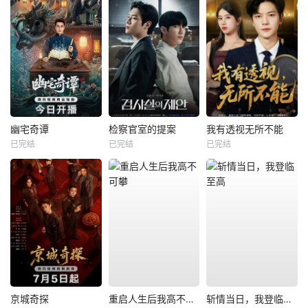
幽宅奇谭
检察官室的提案
我有透视无所不能
已完结
已完结
已完结
京城奇探
重启人生后我高不可攀
斩情当日，我登临至高