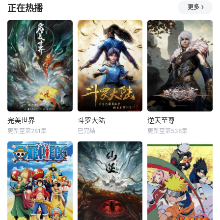
正在热播
更多
完美世界
斗罗大陆
逆天至尊
更新至第281集
已完结
更新至第538集