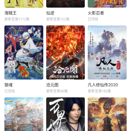
海贼王
仙逆
火影忍者
更新至第1172集
更新至第152集
已完结
银魂
沧元图
凡人修仙传2020
已完结
更新至第89集
更新至第185集