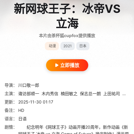
新网球王子：冰帝VS
立海
本片由茶杯狐cupfox提供播放
动漫
2021
日本
立即播放
导演：
川口敬一郎
主演：
诹访部顺一
木内秀信
楠田敏之
保志总一朗
上田祐司
鹤冈
更新：
2025-11-30 01:17
备注：
HD
语言：
日语
剧情：
纪念明年《网球王子》动画开播20周年，新作动画《新
网球王子 冰帝 vs 立海 Game of Future》确定制作！漫画原