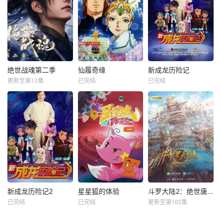
绝世战魂第二季
仙履奇缘
新成龙历险记
更新至第13集
已完结
已完结
新成龙历险记2
星星狐的体验
斗罗大陆2：绝世唐门
已完结
已完结
更新至第165集