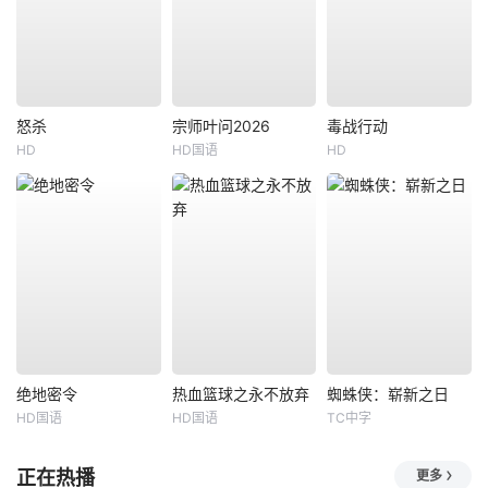
怒杀
宗师叶问2026
毒战行动
HD
HD国语
HD
绝地密令
热血篮球之永不放弃
蜘蛛侠：崭新之日
HD国语
HD国语
TC中字
正在热播
更多