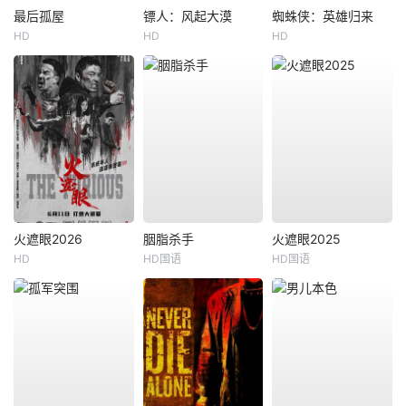
最后孤屋
镖人：风起大漠
蜘蛛侠：英雄归来
HD
HD
HD
火遮眼2026
胭脂杀手
火遮眼2025
HD
HD国语
HD国语