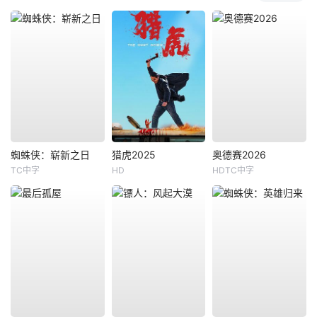
蜘蛛侠：崭新之日
猎虎2025
奥德赛2026
TC中字
HD
HDTC中字