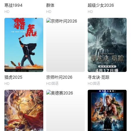
寒战1994
群体
超级少女2026
HD
HD
HD
猎虎2025
宗师叶问2026
寻龙诀·觅踪
HD
HD国语
HD国语