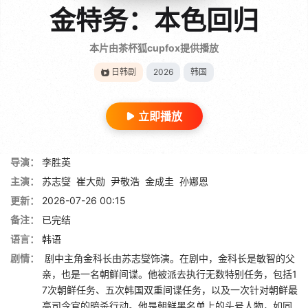
金特务：本色回归
本片由茶杯狐cupfox提供播放
日韩剧
2026
韩国
立即播放
导演：
李胜英
主演：
苏志燮
崔大勋
尹敬浩
金成圭
孙娜恩
更新：
2026-07-26 00:15
备注：
已完结
语言：
韩语
剧情：
剧中主角金科长由苏志燮饰演。在剧中，金科长是敏智的父
亲，也是一名朝鲜间谍。他被派去执行无数特别任务，包括1
7次朝鲜任务、五次韩国双重间谍任务，以及一次针对朝鲜最
高司令官的暗杀行动。他是朝鲜黑名单上的头号人物，如同