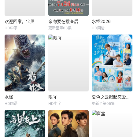
欢迎回家，宝贝
亲吻要在搜查后
水怪2026
HD中字
更新至第03集
HD国语
水怪
眼眸
夏色之云掀起恋爱与风暴
HD国语
HD中字
更新至第05集