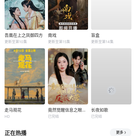
吾凰在上之凤御四方
南戏
盲盒
更新至第10集
更新至第15集
更新至第14集
走马观花
竟然觉醒信息之眼，我转身进入反派大营
长夜如歌
HD
已完结
已完结
正在热播
更多