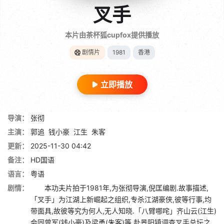
叉手
本片由茶杯狐cupfox提供播放
剧情片
1981
香港
立即播放
导演：
张彻
主演：
郭追
钱小豪
江生
朱客
更新：
2025-11-30 04:42
备注：
HD国语
语言：
粤语
剧情：
本功夫片拍于1981年,为张彻导演,倪匡编剧.故事描述,
「叉手」为江湖上新崛起之组织,专杀江湖豪侠,彼等行事,均
带面具,故彼等究为何人,无人知晓.「八臂哪咤」齐山云(江生)
会同曾军(钱小豪)及梁勇(朱客)等,赴景阳镇调查叉手总坛之