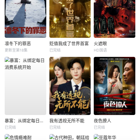
凛冬下的罪恶
贬值我成了世界首富
火遮眼
更新至第18集
已完结
HD国语
暴富：从绑定每日消费系统开始
我有透视无所不能
夜色撩人
已完结
已完结
已完结