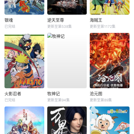
银魂
逆天至尊
海贼王
已完结
更新至第538集
更新至第1172集
火影忍者
牧神记
沧元图
已完结
更新至第94集
更新至第89集