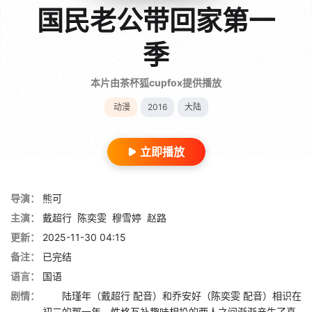
国民老公带回家第一
季
本片由茶杯狐cupfox提供播放
动漫
2016
大陆
立即播放
导演：
熊可
主演：
戴超行
陈奕雯
穆雪婷
赵路
更新：
2025-11-30 04:15
备注：
已完结
语言：
国语
剧情：
陆瑾年（戴超行 配音）和乔安好（陈奕雯 配音）相识在
初三的那一年，性格互补趣味相投的两人之间渐渐产生了真