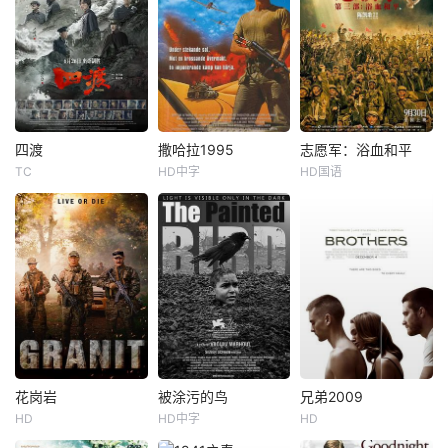
四渡
撒哈拉1995
志愿军：浴血和平
TC
HD中字
HD国语
花岗岩
被涂污的鸟
兄弟2009
HD
HD中字
HD