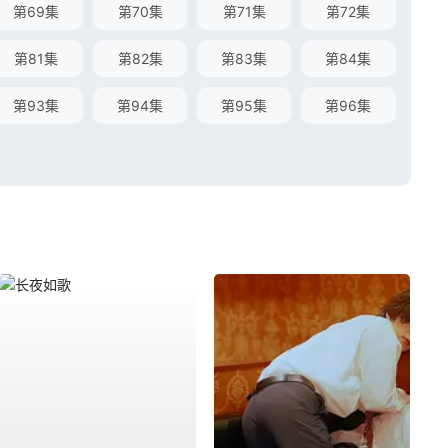
第69集
第70集
第71集
第72集
第81集
第82集
第83集
第84集
第93集
第94集
第95集
第96集