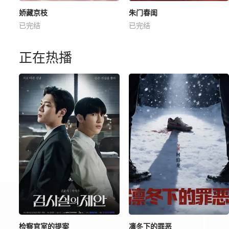
娇藏京枝
朱门春闺
已完结
已完结
正在热播
检察官室的提案
凛冬下的罪恶