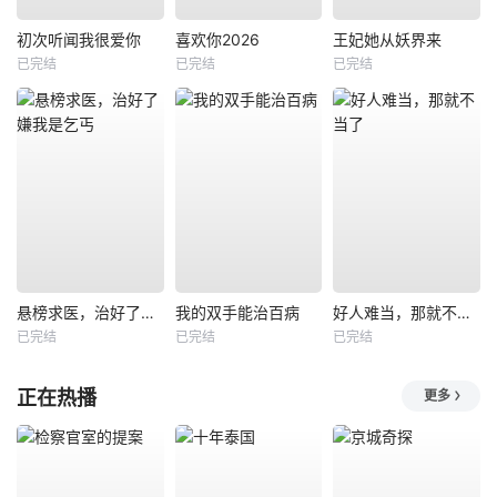
初次听闻我很爱你
喜欢你2026
王妃她从妖界来
已完结
已完结
已完结
悬榜求医，治好了嫌我是乞丐
我的双手能治百病
好人难当，那就不当了
已完结
已完结
已完结
正在热播
更多