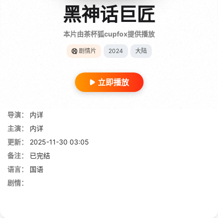
黑神话巨匠
本片由茶杯狐cupfox提供播放
剧情片
2024
大陆
立即播放
导演：
内详
主演：
内详
更新：
2025-11-30 03:05
备注：
已完结
语言：
国语
剧情：