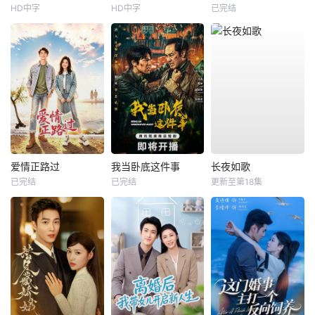
HD中字
HD中字
已完结
爱情正路过
我当卧底这件事
长夜如歌
已完结
已完结
更新至第18集