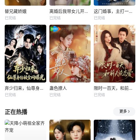
替兄藏娇娥
离婚后我带女儿开启新人生
这门婚事，主打一个反向饲养
已完结
已完结
已完结
弃少归来，仙尊身份被全网曝光
蛊色撩人
限时一百天，和前夫谈恋爱
已完结
已完结
已完结
正在热播
更多