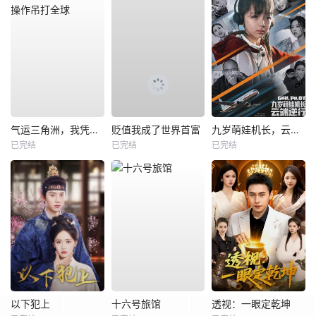
气运三角洲，我凭操作吊打全球
贬值我成了世界首富
九岁萌娃机长，云端逆行
已完结
已完结
已完结
以下犯上
十六号旅馆
透视：一眼定乾坤