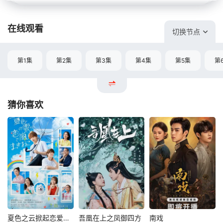
在线观看
切换节点
第1集
第2集
第3集
第4集
第5集
第
猜你喜欢
夏色之云掀起恋爱与风暴
吾凰在上之凤御四方
南戏