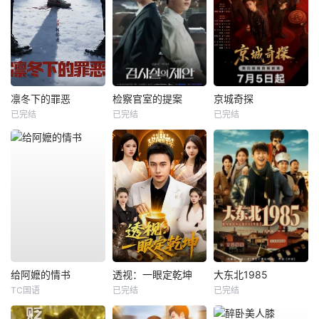
凛冬下的罪恶
检察官室的提案
京城奇探
已完结
已完结
已完结
给阿嬷的情书
透视：一眼定乾坤
大东北1985
TC国语
已完结
已完结