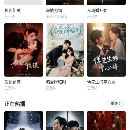
长夜如歌
深情为饵
从新婚开始
已完结
更新至第06集
已完结
般配预谋
偏爱降临时
傅先生的掌心娇
已完结
已完结
已完结
正在热播
更多