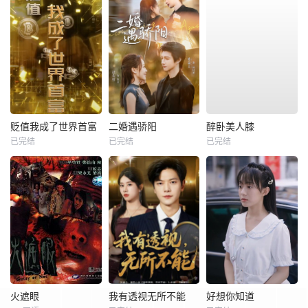
贬值我成了世界首富
二婚遇骄阳
醉卧美人膝
已完结
已完结
已完结
火遮眼
我有透视无所不能
好想你知道