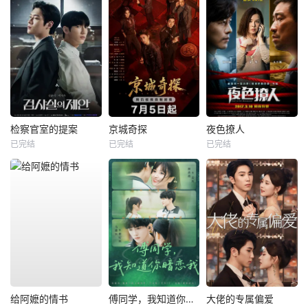
检察官室的提案
京城奇探
夜色撩人
已完结
已完结
已完结
给阿嬷的情书
傅同学，我知道你暗恋我
大佬的专属偏爱