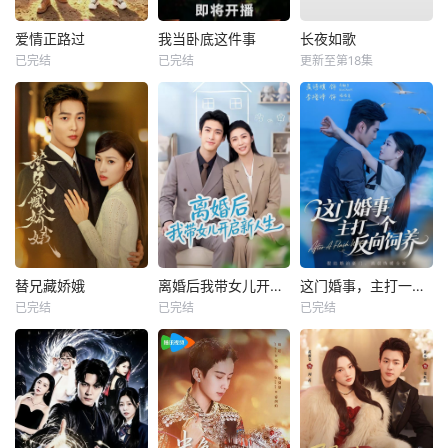
爱情正路过
我当卧底这件事
长夜如歌
已完结
已完结
更新至第18集
替兄藏娇娥
离婚后我带女儿开启新人生
这门婚事，主打一个反向饲养
已完结
已完结
已完结