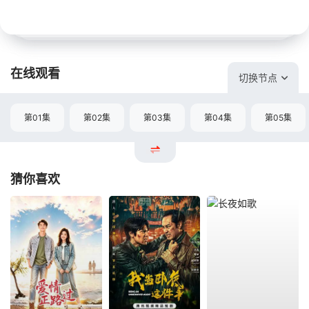
在线观看
切换节点
第01集
第02集
第03集
第04集
第05集
猜你喜欢