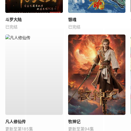
斗罗大陆
银魂
已完结
已完结
凡人修仙传
牧神记
更新至第185集
更新至第94集