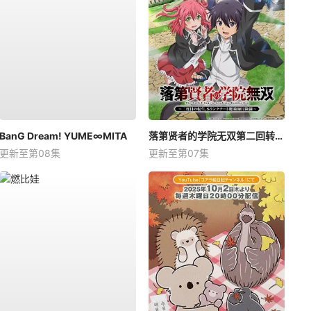
BanG Dream! YUME∞MITA
落第贤者的学院无双第二回转生，S等级作弊魔术师冒险记
更新至第08集
更新至第07集