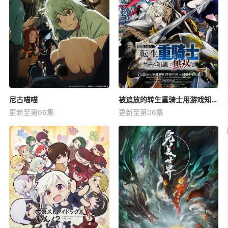
尼古喵喵
被追放的转生重骑士用游戏知识开无双
更新至第06集
更新至第06集