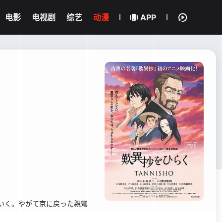
电影
电视剧
综艺
动漫
APP
いく。やがて京に戻った親鸞