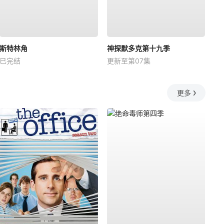
斯特林角
神探默多克第十九季
已完结
更新至第07集
更多