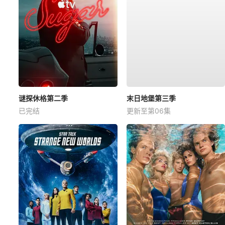
谜探休格第二季
末日地堡第三季
已完结
更新至第06集