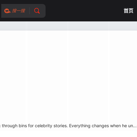
首页
搜一搜
hrough bins for celebrity stories. Everything changes when he un...