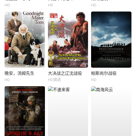
HD
HD
HD
晚安，汤姆先生
大决战之辽沈战役
帕斯尚尔战役
HD
HD国语
HD