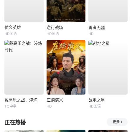
仗义英雄
逆行战场
勇者无疆
HD国语
HD国语
HD
戴高乐之战：淬炼时代
庄蹻演义
战地之星
TC中字
HD
HD国语
正在热播
更多