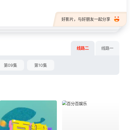
好影片，与好朋友一起分享
线路二
线路一
第09集
第10集