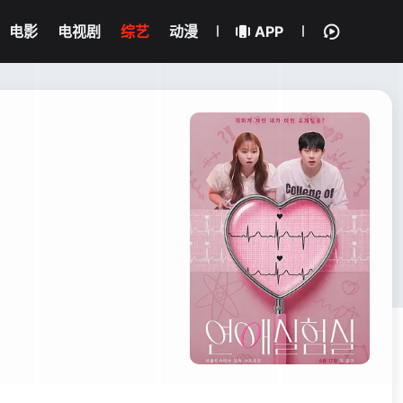
电影
电视剧
综艺
动漫
APP
中，爱情真的能绽放吗？