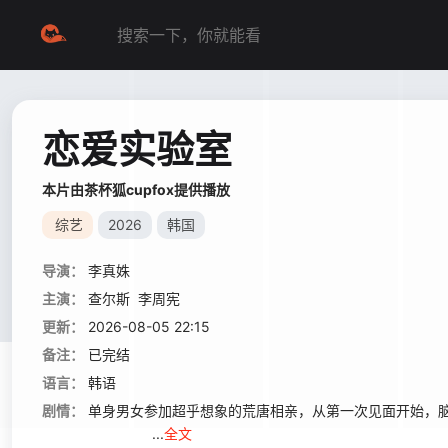
恋爱实验室
本片由茶杯狐cupfox提供播放
综艺
2026
韩国
导演：
李真姝
主演：
查尔斯
李周宪
更新：
2026-08-05 22:15
备注：
已完结
语言：
韩语
剧情：
单身男女参加超乎想象的荒唐相亲，从第一次见
...
全文