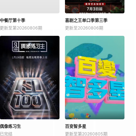
中餐厅第十季
喜剧之王单口季第三季
更新至第20260806期
更新至20260806期
偶像练习生
百变智多星
已完结
更新至第20260805期