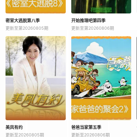
密室大逃脱第八季
开始推理吧第四季
更新至第20260805期
更新至第20260806期
美凤有约
爸爸当家第五季
更新至20260805期
更新至20260806期