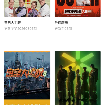
型男大主厨
卧底厨神
更新至第20260805期
更新至06期