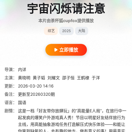
宇宙闪烁请注意
本片由茶杯狐cupfox提供播放
综艺
2025
大陆
立即播放
导演：
内详
主演：
黄晓明
黄子韬
刘耀文
邵子恒
王鹤棣
于洋
更新：
2026-03-20 14:16
备注：
更新至20260320期
语言：
国语
剧情：
这是一档「好友带你放肆玩」的“高能量E人局”，在旅行中一
起发疯的爆笑户外游戏真人秀！节目以明星好友结伴旅行为
主线，用高能抽象游戏任务打造解压式快乐体验——和能让
你笑到缺氧的人，去有趣的地方，做有意义的事！用最真实