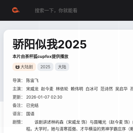
骄阳似我2025
本片由茶杯狐cupfox提供播放
大陆剧
2025
大陆
导演：
陈宙飞
主演：
宋威龙
赵今麦
林依轮
赖伟明
白冰可
范诗然
吴启华
更新：
2026-01-07 02:30
备注：
已完结
语言：
国语
剧情：
该剧讲述林屿森（宋威龙 饰）与聂曦光（赵今麦 饰）
程。大学时，她与清寒孤傲、才华横溢的男神学霸庄序（赖伟