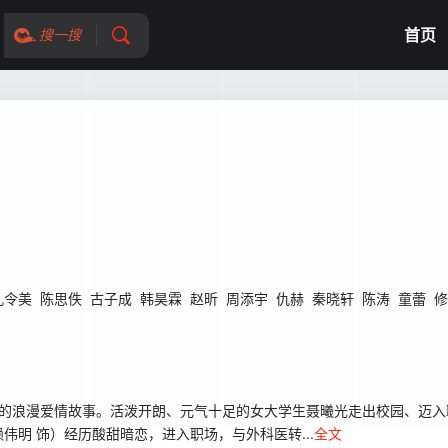
首页
搜一搜
孔令美
陈思佚
古子成
韩昊霖
赵昕
周添宇
仇赫
秦晓轩
陈涛
童蕾
修
的浪漫爱情故事。活泼开朗、元气十足的女大学生聂曦光走出校园、迈入
明 饰）经历酸甜暗恋，进入职场，与外科医转...
全文