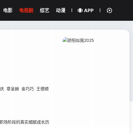
电影
电视剧
综艺
动漫
APP
庆
章呈赫
金巧巧
王德顺
职场阶段的真实细腻成长历