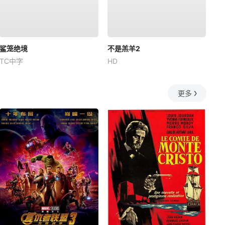
鲨笼绝境
不是羔羊2
TC中字
HD
更多