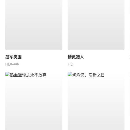
孤军突围
精灵猎人
HD中字
HD