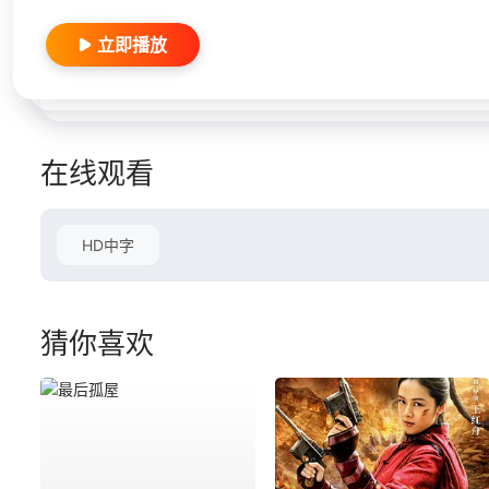
立即播放
在线观看
HD中字
猜你喜欢