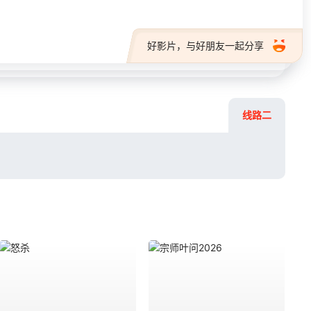
好影片，与好朋友一起分享
线路二