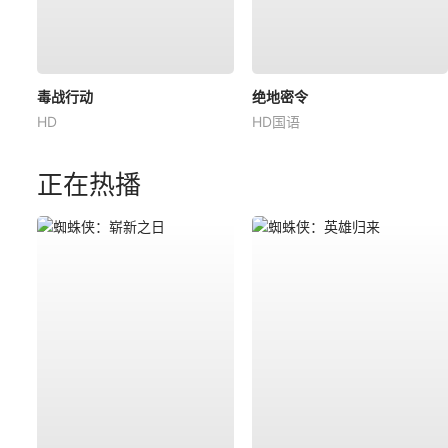
毒战行动
绝地密令
HD
HD国语
正在热播