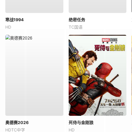
寒战1994
绝密任务
HD
TC国语
奥德赛2026
死侍与金刚狼
HDTC中字
HD