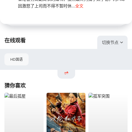
因激怒了上司而不得不暂时休...
全文
在线观看
切换节点
HD国语
猜你喜欢