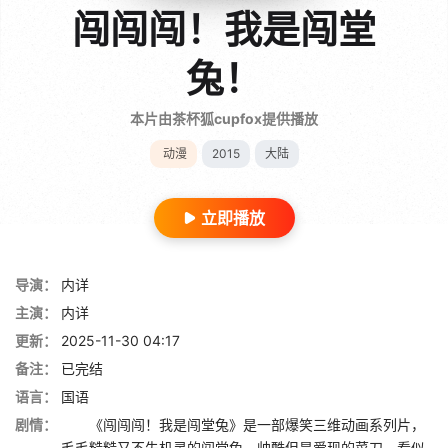
闯闯闯！我是闯堂
兔！
本片由茶杯狐cupfox提供播放
动漫
2015
大陆
立即播放
导演：
内详
主演：
内详
更新：
2025-11-30 04:17
备注：
已完结
语言：
国语
剧情：
《闯闯闯！我是闯堂兔》是一部爆笑三维动画系列片，
毛毛糙糙又不失机灵的闯堂兔，帅酷但是爱现的菜刀，看似