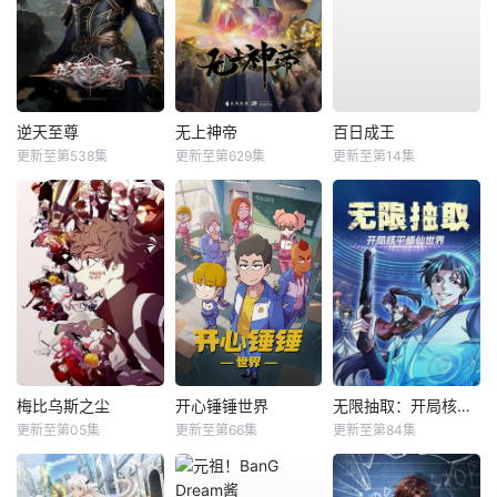
逆天至尊
无上神帝
百日成王
更新至第538集
更新至第629集
更新至第14集
梅比乌斯之尘
开心锤锤世界
无限抽取：开局核平修仙世界动态漫
更新至第05集
更新至第66集
更新至第84集