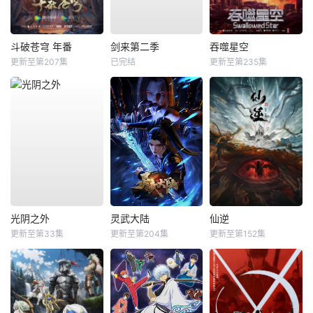
斗破苍穹 年番
剑来第二季
吞噬星空
更新至第207集
已完结
更新至第235集
光阴之外
灵武大陆
仙逆
更新至第33集
更新至第204集
更新至第152集