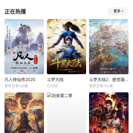
正在热播
更多
凡人修仙传2020
斗罗大陆
斗罗大陆2：绝世唐门
更新至第185集
已完结
更新至第164集