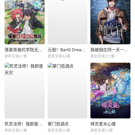
落第贤者的学院无双第二回转生，S等级作弊魔术师冒险记
元祖！BanG Dream酱
我被困在同一天一千年动态漫
更新至第07集
更新至第44集
更新至第275集
死灵法师！我即是天灾
掌门低调点
缔灵爱水心缠
更新至第07集
更新至第05集
更新至第02集