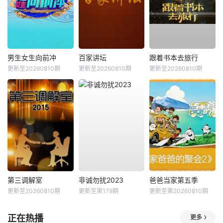
男生女生向前冲
百家讲坛
跟着书本去旅行
更新至20260810期
更新至20260810期
更新至20260810期
第三调解室
非诚勿扰2023
爸爸当家第五季
更新至20260810期
更新至第179期
更新至第20260810期
正在热播
更多