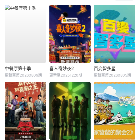
中餐厅第十季
喜人奇妙夜2
百变智多星
更新至第20260809期
更新至20251220期
更新至第20260805期