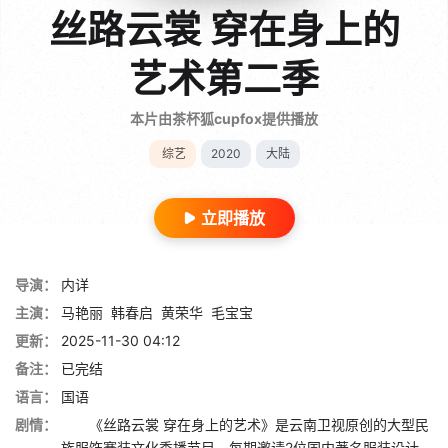
丝路云裳 穿在身上的
艺术第二季
本片由茶杯狐cupfox提供播放
综艺
2020
大陆
立即播放
导演：
内详
主演：
马艳丽
韩春启
黄荣华
毛宝宝
更新：
2025-11-30 04:12
备注：
已完结
语言：
国语
剧情：
《丝路云裳 穿在身上的艺术》是云南卫视原创的大型民
族服饰赛装文化季播节目，每期邀请2位国内著名服装设计