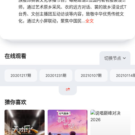
师，通过艺术原乡采风、衣的远方对话、裳的故乡浸没式T
台秀、文创主播团互动访谈等内容，致敬中华优秀传统文
化，通过大小屏联动，聚焦中国民...
全文
在线观看
切换节点
20201217期
20201231期
20210107期
20210114
猜你喜欢