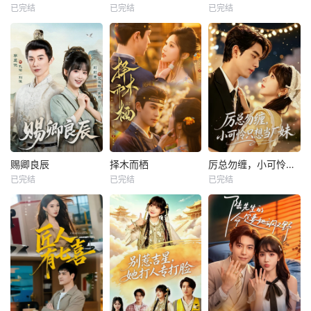
已完结
已完结
已完结
赐卿良辰
择木而栖
厉总勿缠，小可怜只想当厂妹
已完结
已完结
已完结