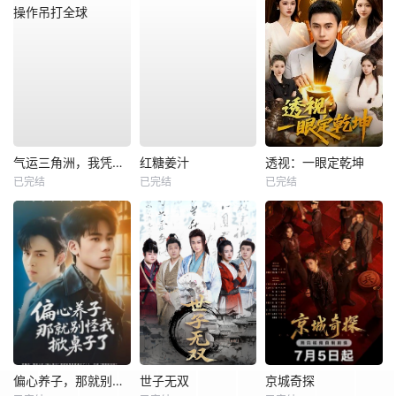
气运三角洲，我凭操作吊打全球
红糖姜汁
透视：一眼定乾坤
已完结
已完结
已完结
偏心养子，那就别怪我掀桌子了
世子无双
京城奇探