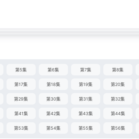
第5集
第6集
第7集
第8集
第17集
第18集
第19集
第20集
第29集
第30集
第31集
第32集
第41集
第42集
第43集
第44集
第53集
第54集
第55集
第56集