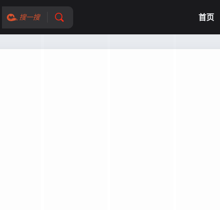
首页
搜一搜