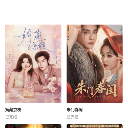
娇藏京枝
朱门春闺
已完结
已完结