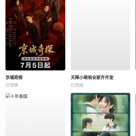
京城奇探
天降小萌祖全家齐齐宠
已完结
已完结