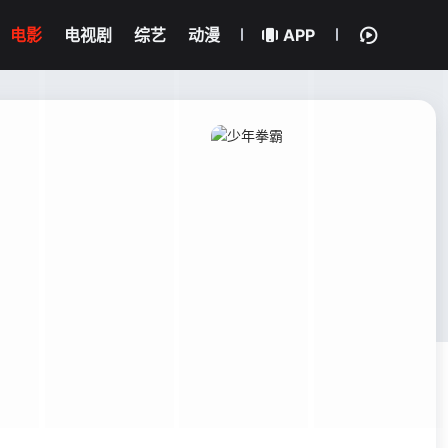
电影
电视剧
综艺
动漫
APP