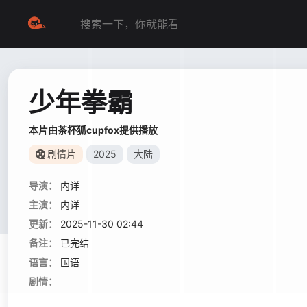
少年拳霸
本片由茶杯狐cupfox提供播放
剧情片
2025
大陆
导演：
内详
主演：
内详
更新：
2025-11-30 02:44
备注：
已完结
语言：
国语
剧情：