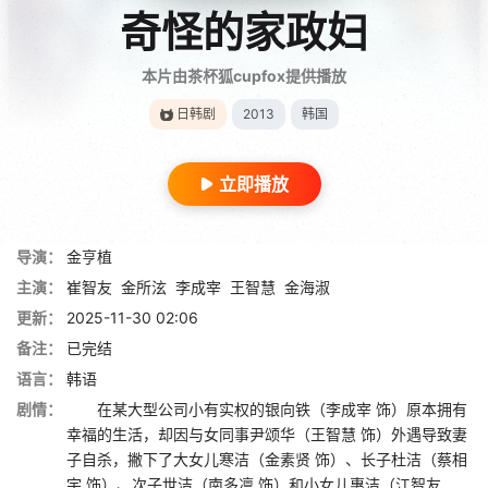
奇怪的家政妇
本片由茶杯狐cupfox提供播放
日韩剧
2013
韩国
立即播放
导演：
金亨植
主演：
崔智友
金所泫
李成宰
王智慧
金海淑
更新：
2025-11-30 02:06
备注：
已完结
语言：
韩语
剧情：
在某大型公司小有实权的银向铁（李成宰 饰）原本拥有
幸福的生活，却因与女同事尹颂华（王智慧 饰）外遇导致妻
子自杀，撇下了大女儿寒洁（金素贤 饰）、长子杜洁（蔡相
宇 饰）、次子世洁（南多凛 饰）和小女儿惠洁（江智友