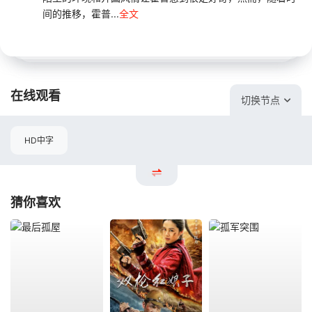
间的推移，霍普...
全文
在线观看
切换节点
HD中字
猜你喜欢