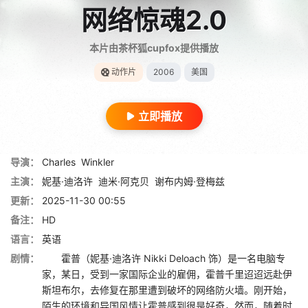
网络惊魂2.0
本片由茶杯狐cupfox提供播放
动作片
2006
美国
立即播放
导演：
Charles
Winkler
主演：
妮基·迪洛许
迪米·阿克贝
谢布内姆·登梅兹
更新：
2025-11-30 00:55
备注：
HD
语言：
英语
剧情：
霍普（妮基·迪洛许 Nikki Deloach 饰）是一名电脑专
家，某日，受到一家国际企业的雇佣，霍普千里迢迢远赴伊
斯坦布尔，去修复在那里遭到破坏的网络防火墙。刚开始，
陌生的环境和异国风情让霍普感到很是好奇，然而，随着时