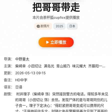
把哥哥带走
本片由茶杯狐cupfox提供播放
剧情片
2025
日本
立即播放
导演：
中野量太
主演：
柴崎幸
小田切让
满岛光
青山姫乃
味元耀大
齐藤阳一郎
岩
更新：
2026-05-13 09:15
备注：
HD中字
语言：
日语
剧情：
村井理子（柴崎幸 饰）突然接到警方的电话，得知多年未见
的哥哥（小田切让 饰）去世。发现尸体的是与哥哥同住的儿
子良一，理子下定决心：“得赶紧把哥哥变成可以携带的尺
寸。”于是她前往东北，时隔七年在警察局再次见到了哥哥的