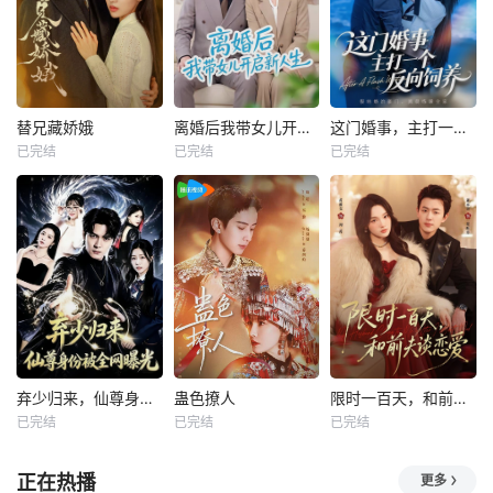
替兄藏娇娥
离婚后我带女儿开启新人生
这门婚事，主打一个反向饲养
已完结
已完结
已完结
弃少归来，仙尊身份被全网曝光
蛊色撩人
限时一百天，和前夫谈恋爱
已完结
已完结
已完结
正在热播
更多