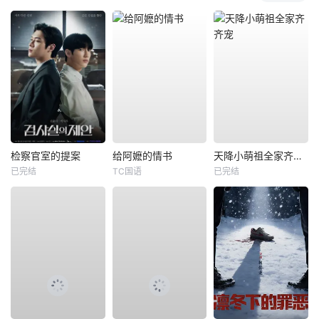
检察官室的提案
给阿嬷的情书
天降小萌祖全家齐齐宠
已完结
TC国语
已完结