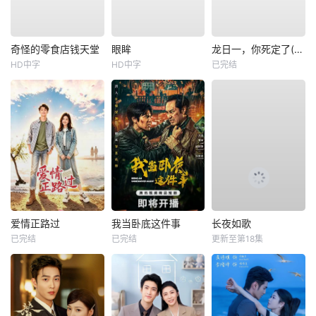
奇怪的零食店钱天堂
眼眸
龙日一，你死定了(短剧)
HD中字
HD中字
已完结
爱情正路过
我当卧底这件事
长夜如歌
已完结
已完结
更新至第18集