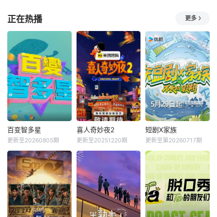
正在热播
更多
百变智多星
喜人奇妙夜2
短剧X家族
更新至20260805期
更新至20251220期
更新至第20260717期