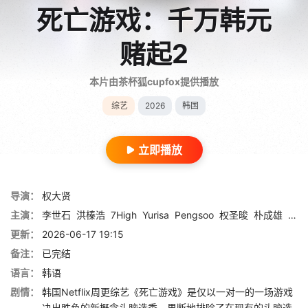
死亡游戏：千万韩元
赌起2
本片由茶杯狐cupfox提供播放
综艺
2026
韩国
立即播放
导演：
权大贤
主演：
李世石
洪榛浩
7High
Yurisa
Pengsoo
权圣晙
朴成雄
张东
更新：
2026-06-17 19:15
备注：
已完结
语言：
韩语
剧情：
韩国Netflix周更综艺《死亡游戏》是仅以一对一的一场游戏
决出胜负的新概念头脑选秀。果断地排除了在现有的头脑选